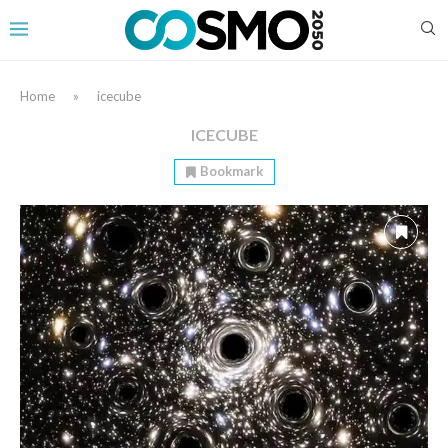
Home
»
icecube
ICECUBE
Bookmark