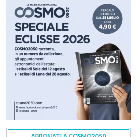
ABBONATI A COSMO2050