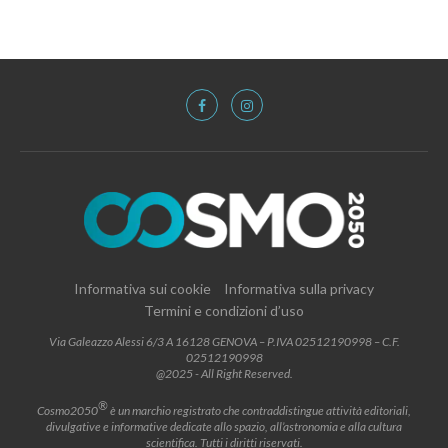
Informativa sui cookie
Informativa sulla privacy
Termini e condizioni d’uso
Via Galeazzo Alessi 6/3 A 16128 GENOVA – P.IVA 02512190998 – C.F.
02512190998
@2025 - All Right Reserved.
®
Cosmo2050
è un marchio registrato che contraddistingue attività editoriali,
divulgative e informative dedicate allo spazio, all’astronomia e alla cultura
scientifica. Tutti i diritti riservati.