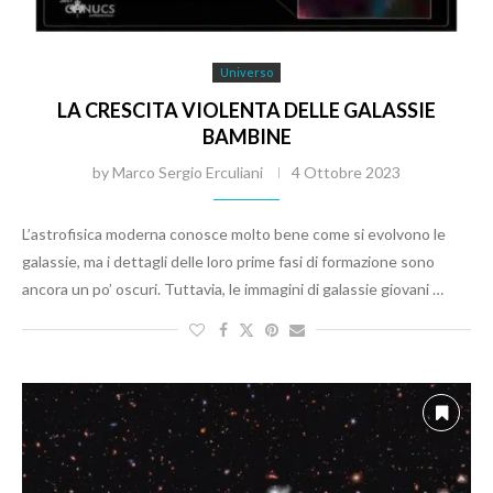
Universo
LA CRESCITA VIOLENTA DELLE GALASSIE
BAMBINE
by
Marco Sergio Erculiani
4 Ottobre 2023
L’astrofisica moderna conosce molto bene come si evolvono le
galassie, ma i dettagli delle loro prime fasi di formazione sono
ancora un po’ oscuri. Tuttavia, le immagini di galassie giovani …