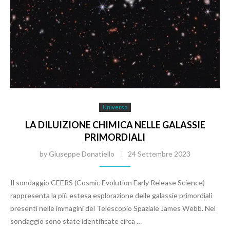
Universo
LA DILUIZIONE CHIMICA NELLE GALASSIE
PRIMORDIALI
by
Giuseppe Donatiello
24 Settembre 2023
Il sondaggio CEERS (Cosmic Evolution Early Release Science)
rappresenta la più estesa esplorazione delle galassie primordiali
presenti nelle immagini del Telescopio Spaziale James Webb. Nel
sondaggio sono state identificate circa …