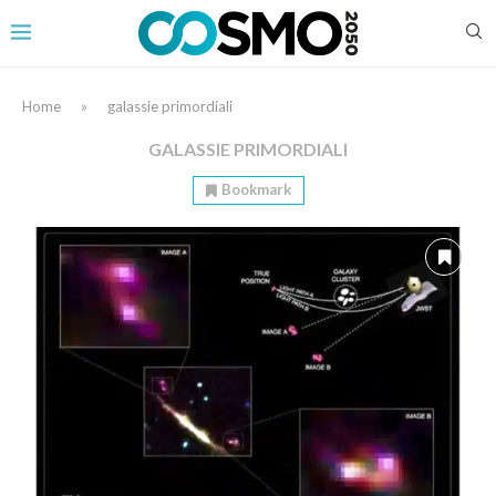
Home
»
galassie primordiali
GALASSIE PRIMORDIALI
Bookmark