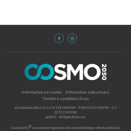
Informativa sui cookie
Informativa sulla privacy
Termini e condizioni d’uso
Via Galeazzo Alessi 6/3 A 16128 GENOVA – P.IVA 02512190998 – C.F.
02512190998
@2025 - All Right Reserved.
®
Cosmo2050
è un marchio registrato che contraddistingue attività editoriali,