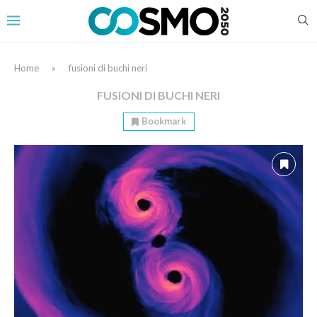
Home
»
fusioni di buchi neri
FUSIONI DI BUCHI NERI
Bookmark