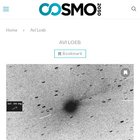
Home
»
Avi Loeb
AVI LOEB
Bookmark