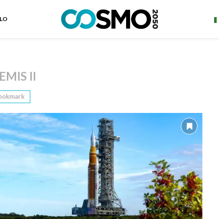
ELO
MIS II
ookmark