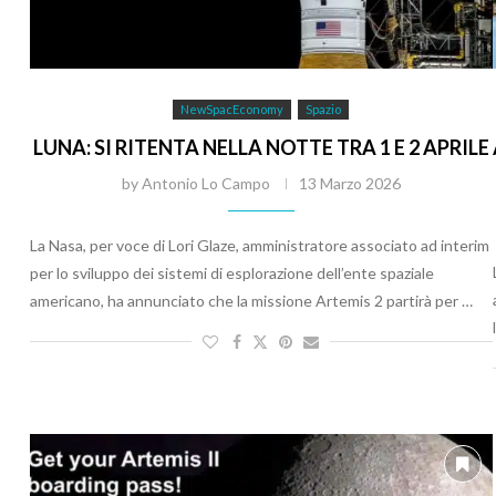
NewSpacEconomy
Spazio
LUNA: SI RITENTA NELLA NOTTE TRA 1 E 2 APRILE
by
Antonio Lo Campo
13 Marzo 2026
La Nasa, per voce di Lori Glaze, amministratore associato ad interim
per lo sviluppo dei sistemi di esplorazione dell’ente spaziale
americano, ha annunciato che la missione Artemis 2 partirà per …