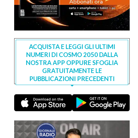
ACQUISTA E LEGGI GLI ULTIMI
NUMERI DI COSMO 2050 DALLA
NOSTRA APP OPPURE SFOGLIA
GRATUITAMENTE LE
PUBBLICAZIONI PRECEDENTI