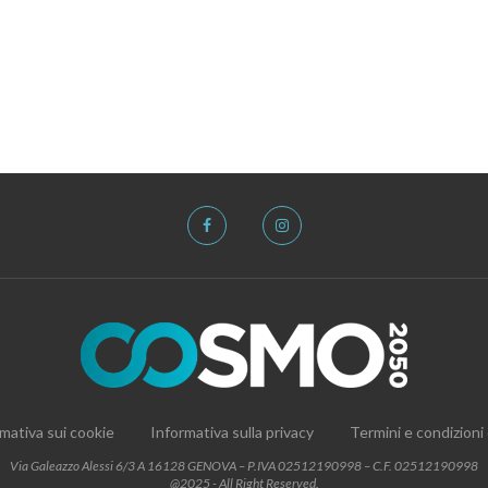
mativa sui cookie
Informativa sulla privacy
Termini e condizioni
Via Galeazzo Alessi 6/3 A 16128 GENOVA – P.IVA 02512190998 – C.F. 02512190998
@2025 - All Right Reserved.