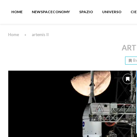
HOME
NEWSPACECONOMY
SPAZIO
UNIVERSO
CI
Home
»
artemis II
ARTE
B