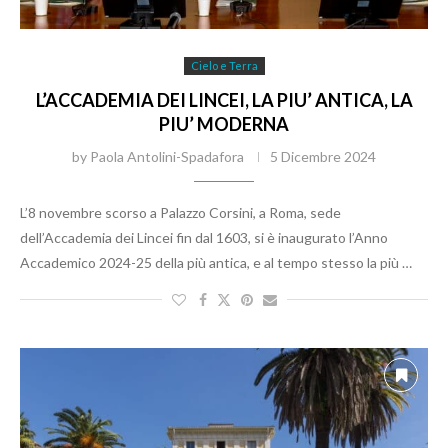
Cielo e Terra
L’ACCADEMIA DEI LINCEI, LA PIU’ ANTICA, LA
PIU’ MODERNA
by
Paola Antolini-Spadafora
5 Dicembre 2024
L’8 novembre scorso a Palazzo Corsini, a Roma, sede
dell’Accademia dei Lincei fin dal 1603, si è inaugurato l’Anno
Accademico 2024-25 della più antica, e al tempo stesso la più …