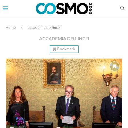
Home
»
accademia dei lincei
ACCADEMIA DEI LINCEI
Bookmark