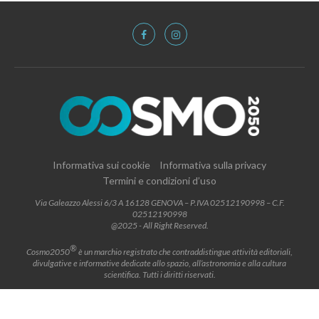
Informativa sui cookie
Informativa sulla privacy
Termini e condizioni d’uso
Via Galeazzo Alessi 6/3 A 16128 GENOVA – P.IVA 02512190998 – C.F.
02512190998
@2025 - All Right Reserved.
®
Cosmo2050
è un marchio registrato che contraddistingue attività editoriali,
divulgative e informative dedicate allo spazio, all’astronomia e alla cultura
scientifica. Tutti i diritti riservati.
BACK TO TOP