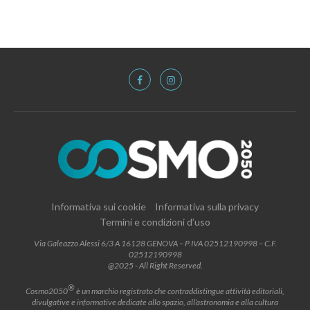
Informativa sui cookie
Informativa sulla privacy
Termini e condizioni d’uso
Via Galeazzo Alessi 6/3 A 16128 GENOVA – P.IVA 02512190998 – C.F.
02512190998
@2025 - All Right Reserved.
®
Cosmo2050
è un marchio registrato che contraddistingue attività editoriali,
divulgative e informative dedicate allo spazio, all’astronomia e alla cultura