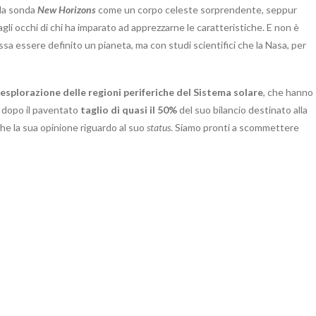
lla sonda
New Horizons
come un corpo celeste sorprendente, seppur
agli occhi di chi ha imparato ad apprezzarne le caratteristiche. E non è
a essere definito un pianeta, ma con studi scientifici che la Nasa, per
esplorazione delle regioni periferiche del Sistema solare
, che hanno
o dopo il paventato
taglio di quasi il 50%
del suo bilancio destinato alla
che la sua opinione riguardo al suo
status
. Siamo pronti a scommettere