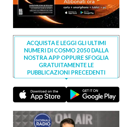
ACQUISTA E LEGGI GLI ULTIMI
NUMERI DI COSMO 2050 DALLA
NOSTRA APP OPPURE SFOGLIA
GRATUITAMENTE LE
PUBBLICAZIONI PRECEDENTI