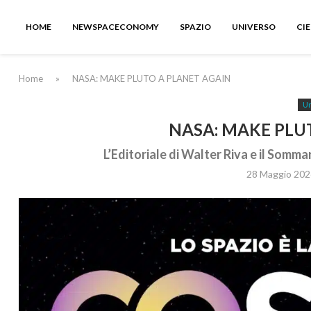
HOME
NEWSPACECONOMY
SPAZIO
UNIVERSO
CI
Home
»
NASA: MAKE PLUTO A PLANET AGAIN
Un
NASA: MAKE PLU
L’Editoriale di Walter Riva e il Somm
28 Maggio 202