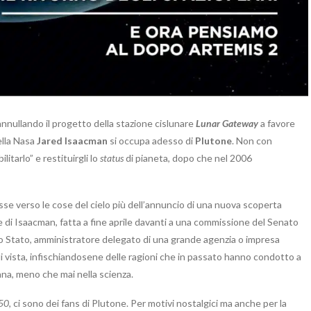
 annullando il progetto della stazione cislunare
Lunar Gateway
a favore
della Nasa
Jared Isaacman
si occupa adesso di
Plutone
. Non con
litarlo” e restituirgli lo
status
di pianeta, dopo che nel 2006
e verso le cose del cielo più dell’annuncio di una nuova scoperta
 di Isaacman, fatta a fine aprile davanti a una commissione del Senato
uno Stato, amministratore delegato di una grande agenzia o impresa
di vista, infischiandosene delle ragioni che in passato hanno condotto a
ana, meno che mai nella scienza.
50
, ci sono dei fans di Plutone. Per motivi nostalgici ma anche per la