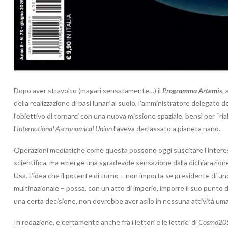
Dopo aver stravolto (magari sensatamente…) il
Programma Artemis
,
della realizzazione di basi lunari al suolo, l’amministratore delegato 
l’obiettivo di tornarci con una nuova missione spaziale, bensì per “riabi
l’
International Astronomical Union
l’aveva declassato a pianeta nano.
Operazioni mediatiche come questa possono oggi suscitare l’interess
scientifica, ma emerge una sgradevole sensazione dalla dichiarazione
Usa. L’idea che il potente di turno – non importa se presidente di 
multinazionale – possa, con un atto di imperio, imporre il suo punto 
una certa decisione, non dovrebbe aver asilo in nessuna attività um
In redazione, e certamente anche fra i lettori e le lettrici di
Cosmo20