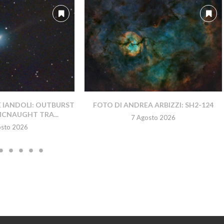
E IANDOLI: OUTBURST
FOTO DI ANDREA ARBIZZI: SH2-124
MCNAUGHT TRA...
7 Agosto 2026
osto 2026