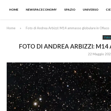
HOME
NEWSPACECONOMY
SPAZIO
UNIVERSO
CI
Home
»
Foto di Andrea Arbizzi: M14 ammasso globulare in Ofiuco
Foto 
FOTO DI ANDREA ARBIZZI: M1
22 Maggio 202