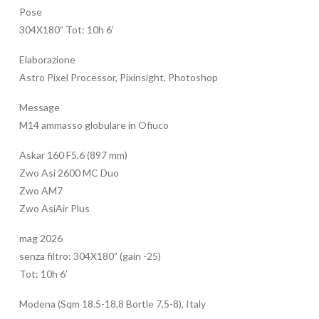
Pose
304X180” Tot: 10h 6’
Elaborazione
Astro Pixel Processor, Pixinsight, Photoshop
Message
M14 ammasso globulare in Ofiuco
Askar 160 F5,6 (897 mm)
Zwo Asi 2600 MC Duo
Zwo AM7
Zwo AsiAir Plus
mag 2026
senza filtro: 304X180” (gain -25)
Tot: 10h 6’
Modena (Sqm 18.5-18.8 Bortle 7,5-8), Italy