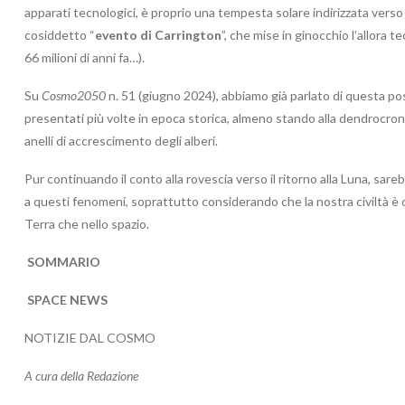
apparati tecnologici, è proprio una tempesta solare indirizzata verso 
cosiddetto “
evento di Carrington
”, che mise in ginocchio l’allora t
66 milioni di anni fa…).
Su
Cosmo2050
n. 51 (giugno 2024), abbiamo già parlato di questa pos
presentati più volte in epoca storica, almeno stando alla dendrocronol
anelli di accrescimento degli alberi.
Pur continuando il conto alla rovescia verso il ritorno alla Luna, s
a questi fenomeni, soprattutto considerando che la nostra civiltà è c
Terra che nello spazio.
SOMMARIO
SPACE NEWS
NOTIZIE DAL COSMO
A cura della Redazione