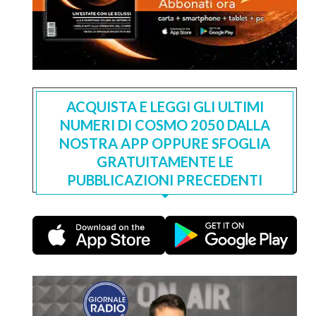
ACQUISTA E LEGGI GLI ULTIMI
NUMERI DI COSMO 2050 DALLA
NOSTRA APP OPPURE SFOGLIA
GRATUITAMENTE LE
PUBBLICAZIONI PRECEDENTI