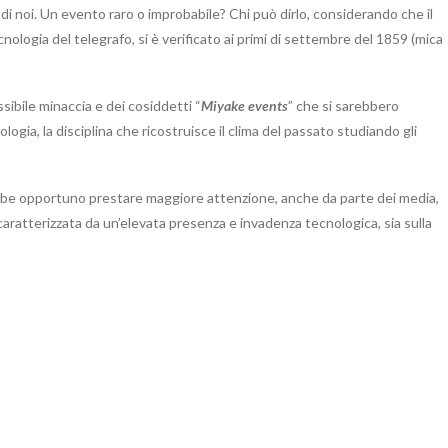
di noi. Un evento raro o improbabile? Chi può dirlo, considerando che il
ecnologia del telegrafo, si è verificato ai primi di settembre del 1859 (mica
sibile minaccia e dei cosiddetti “
Miyake events
” che si sarebbero
ogia, la disciplina che ricostruisce il clima del passato studiando gli
arebbe opportuno prestare maggiore attenzione, anche da parte dei media,
aratterizzata da un’elevata presenza e invadenza tecnologica, sia sulla