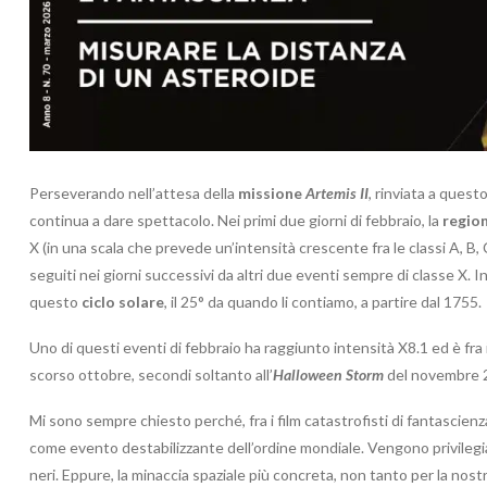
Perseverando nell’attesa della
missione
Artemis II
, rinviata a quest
continua a dare spettacolo. Nei primi due giorni di febbraio, la
regio
X (in una scala che prevede un’intensità crescente fra le classi A, B,
seguiti nei giorni successivi da altri due eventi sempre di classe X.
questo
ciclo solare
, il 25° da quando li contiamo, a partire dal 1755.
Uno di questi eventi di febbraio ha raggiunto intensità X8.1 ed è fra 
scorso ottobre, secondi soltanto all’
Halloween Storm
del novembre 20
Mi sono sempre chiesto perché, fra i film catastrofisti di fantascien
come evento destabilizzante dell’ordine mondiale. Vengono privilegiate 
neri. Eppure, la minaccia spaziale più concreta, non tanto per la nos