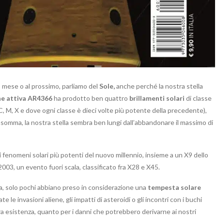
o mese o al prossimo, parliamo del
Sole,
anche perché la nostra stella
ne attiva AR4366
ha prodotto ben quattro
brillamenti solari
di classe
 C, M, X e dove ogni classe è dieci volte più potente della precedente),
 Insomma, la nostra stella sembra ben lungi dall’abbandonare il massimo di
i fenomeni solari più potenti del nuovo millennio, insieme a un X9 dello
03, un evento fuori scala, classificato fra X28 e X45.
za, solo pochi abbiano preso in considerazione una
tempesta solare
le invasioni aliene, gli impatti di asteroidi o gli incontri con i buchi
tra esistenza, quanto per i danni che potrebbero derivarne ai nostri