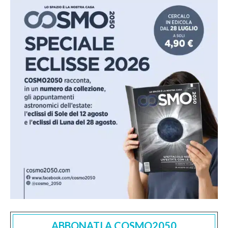
ABBONATI A COSMO2050