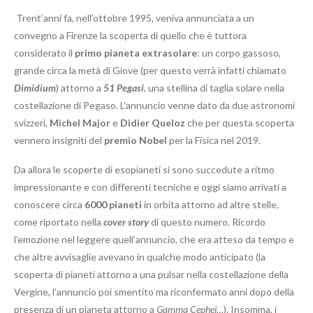
Trent’anni fa, nell’ottobre 1995, veniva annunciata a un
convegno a Firenze la scoperta di quello che è tuttora
considerato il
primo pianeta extrasolare
: un corpo gassoso,
grande circa la metà di Giove (per questo verrà infatti chiamato
Dimidium
) attorno a
51 Pegasi
, una stellina di taglia solare nella
costellazione di Pegaso. L’annuncio venne dato da due astronomi
svizzeri,
Michel Major
e
Didier Queloz
che per questa scoperta
vennero insigniti del
premio Nobel
per la Fisica nel 2019.
Da allora le scoperte di esopianeti si sono succedute a ritmo
impressionante e con differenti tecniche e oggi siamo arrivati a
conoscere circa
6000 pianeti
in orbita attorno ad altre stelle,
come riportato nella
cover story
di questo numero. Ricordo
l’emozione nel leggere quell’annuncio, che era atteso da tempo e
che altre avvisaglie avevano in qualche modo anticipato (la
scoperta di pianeti attorno a una pulsar nella costellazione della
Vergine, l’annuncio poi smentito ma riconfermato anni dopo della
presenza di un pianeta attorno a
Gamma Cephei…
). Insomma, i