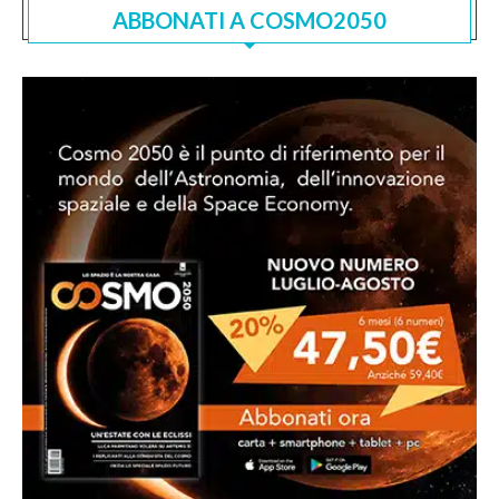
ABBONATI A COSMO2050