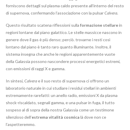
forniscono dettagli sul plasma caldo presente all’interno del resto
di supernova, confermando l’associazione con la pulsar
Calvera
.
Questo risultato scatena riflessioni sulla
formazione stellare
in
regioni lontane dal piano galattico. Le stelle massicce nascono in
genere dove il gas è più denso; perciò. trovarne i resti così
lontano dal piano è tanto raro quanto illuminante. Inoltre, il
sistema insegna che anche le regioni apparentemente vuote
della Galassia possono nascondere processi energetici estremi,
con emissioni di raggi X e gamma.
In sintesi,
Calvera
e il suo resto di supernova ci offrono un
laboratorio naturale in cui studiare i residui stellari in ambienti
estremamente rarefatti: un anello radio, emissioni X da plasma
shock-riscaldato, segnali gamma, e una pulsar in fuga, il tutto
sospeso al di sopra della nostra Galassia come un testimone
silenzioso dell’
estrema vitalità cosmica
là dove non ce
l’aspetteremmo.