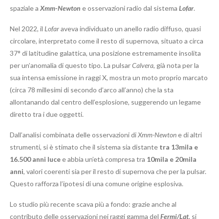
spaziale a
Xmm-Newton
e osservazioni radio dal sistema
Lofar
.
Nel 2022, il
Lofar
aveva individuato un anello radio diffuso, quasi
circolare, interpretato come il resto di supernova, situato a circa
37° di latitudine galattica, una posizione estremamente insolita
per un’anomalia di questo tipo. La pulsar
Calvera
, già nota per la
sua intensa emissione in raggi X, mostra un moto proprio marcato
(circa 78 millesimi di secondo d’arco all’anno) che la sta
allontanando dal centro dell’esplosione, suggerendo un legame
diretto tra i due oggetti.
Dall’analisi combinata delle osservazioni di
Xmm-Newton
e di altri
strumenti, si è stimato che il sistema sia distante
tra 13mila e
16.500 anni luce
e abbia un’età compresa tra
10mila e 20mila
anni
, valori coerenti sia per il resto di supernova che per la pulsar.
Questo rafforza l’ipotesi di una comune origine esplosiva.
Lo studio più recente scava più a fondo: grazie anche al
contributo delle osservazioni nei raggi gamma del
Fermi/Lat
, si