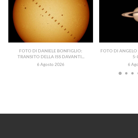
FOTO DI DANIELE BONFIGLIO:
FOTO DI ANGELO 
TRANSITO DELLA ISS DAVANTI...
5-
6 Agosto 2026
6 Ag