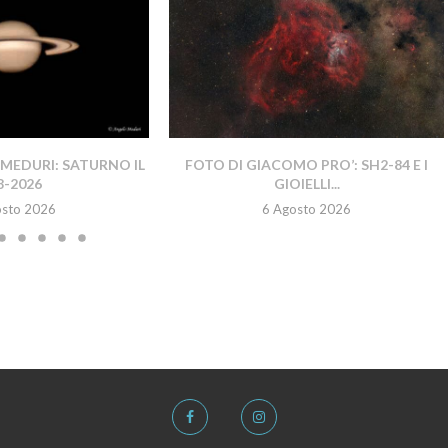
MEDURI: SATURNO IL
FOTO DI GIACOMO PRO’: SH2-84 E I
8-2026
GIOIELLI...
osto 2026
6 Agosto 2026