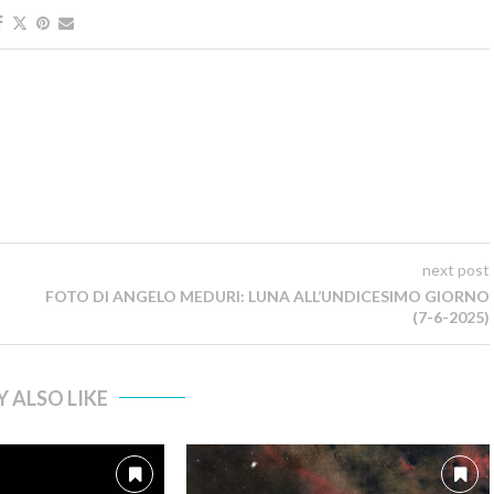
next post
FOTO DI ANGELO MEDURI: LUNA ALL’UNDICESIMO GIORNO
(7-6-2025)
 ALSO LIKE