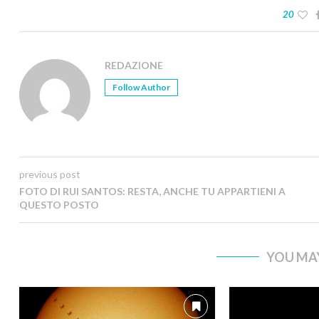
20
REDAZIONE
Follow Author
previous post
FOTO DI RUI SANTOS: RESTA, ANCHE TU APPARTIENI A
QUESTO POSTO
YOU MAY