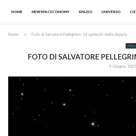
HOME
NEWSPACECONOMY
SPAZIO
UNIVERSO
CI
Home
»
Foto di Salvatore Pellegrino: 53 ophiuchi stella doppia
Foto 
FOTO DI SALVATORE PELLEGRI
9 Giugno 202