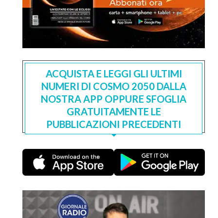
ACQUISTA E LEGGI GLI ULTIMI
NUMERI DI COSMO 2050 DALLA
NOSTRA APP OPPURE SFOGLIA
GRATUITAMENTE LE
PUBBLICAZIONI PRECEDENTI