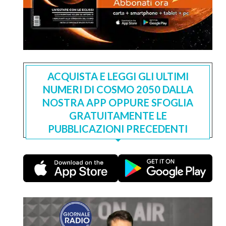
ACQUISTA E LEGGI GLI ULTIMI
NUMERI DI COSMO 2050 DALLA
NOSTRA APP OPPURE SFOGLIA
GRATUITAMENTE LE
PUBBLICAZIONI PRECEDENTI