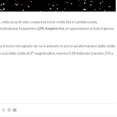
 nella zona di cielo compresa tra le stelle
Eta
e
Lambda Leonis
,
individuare il pianetino
(29) Amphitrite,
in opposizione al Sole il giorno
 il moto retrogrado da cui è animato lo porta ad allontanarsi dalla stella.
a
a sud della stella di 6
magnitudine, mentre il 28 febbraio transita 2°,8 a