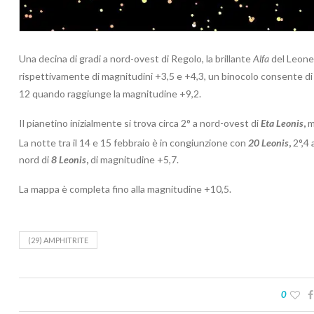
Una decina di gradi a nord-ovest di Regolo, la brillante
Alfa
del Leone,
rispettivamente di magnitudini +3,5 e +4,3, un binocolo consente di 
12 quando raggiunge la magnitudine +9,2.
Il pianetino inizialmente si trova circa 2° a nord-ovest di
Eta Leonis
,
ma
La notte tra il 14 e 15 febbraio è in congiunzione con
20 Leonis
,
2°,4 
nord di
8 Leonis
,
di magnitudine +5,7.
La mappa è completa fino alla magnitudine +10,5.
(29) AMPHITRITE
0