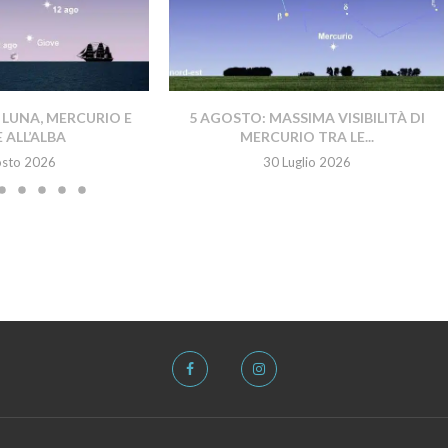
 LUNA, MERCURIO E
5 AGOSTO: MASSIMA VISIBILITÀ DI
 ALL’ALBA
MERCURIO TRA LE...
osto 2026
30 Luglio 2026