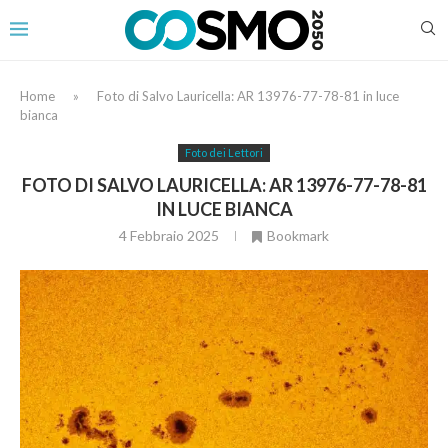
Home
»
Foto di Salvo Lauricella: AR 13976-77-78-81 in luce
bianca
Foto dei Lettori
FOTO DI SALVO LAURICELLA: AR 13976-77-78-81
IN LUCE BIANCA
4 Febbraio 2025
Bookmark