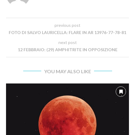
previous post
FOTO DI SALVO LAURICELLA: FLARE IN AR 13976-77-78-81
next post
12 FEBBRAIO: (29) AMPHITRITE IN OPPOSIZIONE
YOU MAY ALSO LIKE