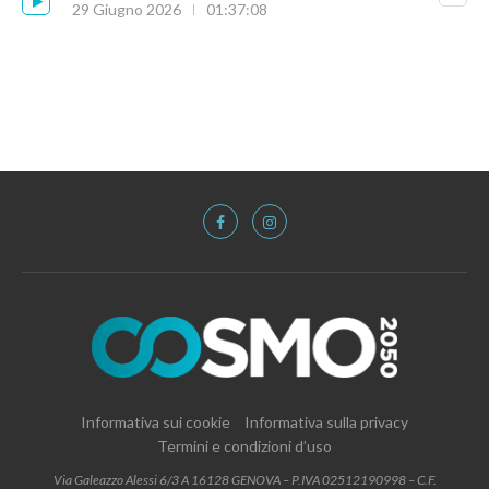
29 Giugno 2026
01:37:08
Informativa sui cookie
Informativa sulla privacy
Termini e condizioni d’uso
Via Galeazzo Alessi 6/3 A 16128 GENOVA – P.IVA 02512190998 – C.F.