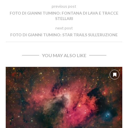
previous post
FOTO DI GIANNI TUMINO: FONTANA DI LAVA E TRACCE
STELLARI
next post
FOTO DI GIANNI TUMINO: STAR TRAILS SULL’ERUZIONE
YOU MAY ALSO LIKE