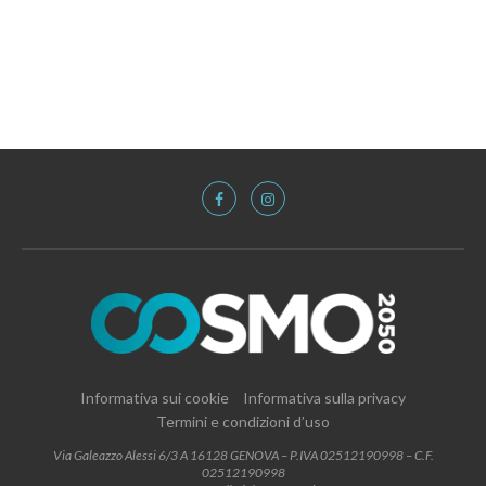
Informativa sui cookie
Informativa sulla privacy
Termini e condizioni d’uso
Via Galeazzo Alessi 6/3 A 16128 GENOVA – P.IVA 02512190998 – C.F.
02512190998