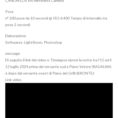
CANON EOS RA Mirrorless Camera
Pose
n° 200 pose da 10 secondi @ ISO 6.400 Tempo di intervallo tra
pose 2 secondi
Elaborazione
Softwares: LightRoom, Photoshop
message
Di seguito il link del video e Timelapse ripresi la notte tra l’11 ed il
12 luglio 2024 prima dal versante sud a Piano Vetore (RAGALNA)
e dopo dal versante ovest di Piano dei Grilli (BRONTE):
Link video