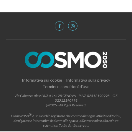
Informativa sui cookie
Informativa sulla privacy
Termini e condizioni d’uso
Via Galeazzo Alessi 6/3 A 16128 GENOVA – P.IVA 02512190998 – C.F.
02512190998
@2025 - All Right Reserved.
®
Cosmo2050
è un marchio registrato che contraddistingue attività editoriali,
divulgative e informative dedicate allo spazio, all’astronomia e alla cultura
scientifica. Tutti i diritti riservati.