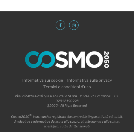
Informativa sui cookie
Informativa sulla privacy
Termini e condizioni d’uso
Via Galeazzo Alessi 6/3 A 16128 GENOVA – P.IVA 02512190998 – C.F.
02512190998
@2025 - All Right Reserved.
®
Cosmo2050
è un marchio registrato che contraddistingue attività editoriali,
divulgative e informative dedicate allo spazio, all’astronomia e alla cultura
scientifica. Tutti i diritti riservati.