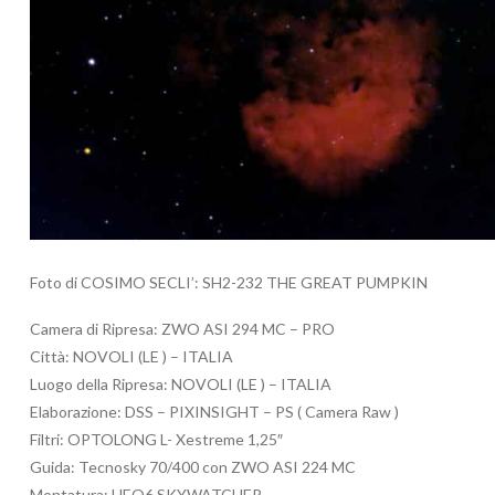
Foto di COSIMO SECLI’: SH2-232 THE GREAT PUMPKIN
Camera di Ripresa: ZWO ASI 294 MC – PRO
Città: NOVOLI (LE ) – ITALIA
Luogo della Ripresa: NOVOLI (LE ) – ITALIA
Elaborazione: DSS – PIXINSIGHT – PS ( Camera Raw )
Filtri: OPTOLONG L- Xestreme 1,25″
Guida: Tecnosky 70/400 con ZWO ASI 224 MC
Montatura: HEQ6 SKYWATCHER