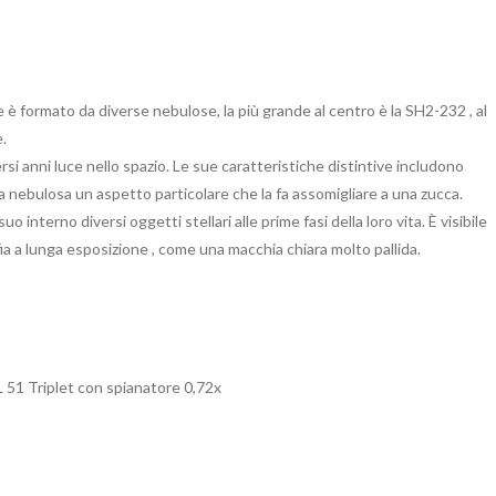
è formato da diverse nebulose, la più grande al centro è la SH2-232 , al
e.
 anni luce nello spazio. Le sue caratteristiche distintive includono
a nebulosa un aspetto particolare che la fa assomigliare a una zucca.
o interno diversi oggetti stellari alle prime fasi della loro vita. È visibile
a a lunga esposizione , come una macchia chiara molto pallida.
 51 Triplet con spianatore 0,72x