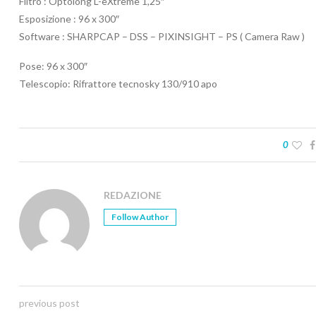
Filtro : Optolong L-eXtreme 1,25″
Esposizione : 96 x 300″
Software : SHARPCAP – DSS – PIXINSIGHT – PS ( Camera Raw )
Pose: 96 x 300″
Telescopio: Rifrattore tecnosky 130/910 apo
0
REDAZIONE
Follow Author
previous post