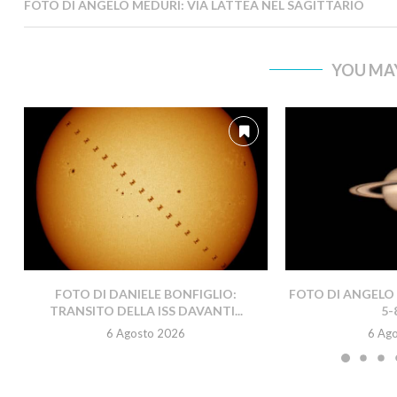
FOTO DI ANGELO MEDURI: VIA LATTEA NEL SAGITTARIO
YOU MAY
FOTO DI DANIELE BONFIGLIO:
FOTO DI ANGELO 
TRANSITO DELLA ISS DAVANTI...
5-
6 Agosto 2026
6 Ag