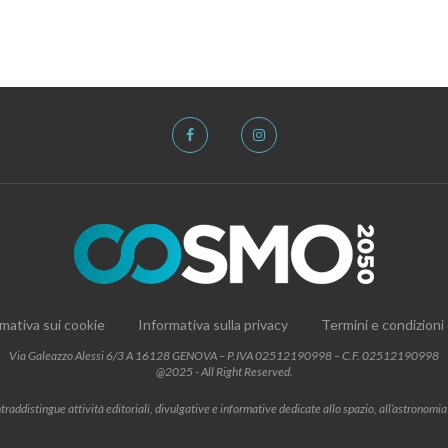
mativa sui cookie
Informativa sulla privacy
Termini e condizioni
Via Galeazzo Alessi 6/3 A 16128 GENOVA – P.IVA 02512190998 – C.F. 02512190998
@2025 - All Right Reserved.
addistingue attività editoriali, divulgative e informative dedicate allo spazio, all’astronomia e al