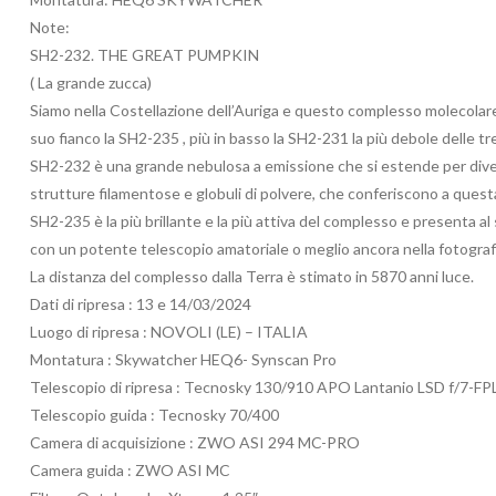
Note:
SH2-232. THE GREAT PUMPKIN
( La grande zucca)
Siamo nella Costellazione dell’Auriga e questo complesso molecolare 
suo fianco la SH2-235 , più in basso la SH2-231 la più debole delle tr
SH2-232 è una grande nebulosa a emissione che si estende per diversi
strutture filamentose e globuli di polvere, che conferiscono a quest
SH2-235 è la più brillante e la più attiva del complesso e presenta al su
con un potente telescopio amatoriale o meglio ancora nella fotografi
La distanza del complesso dalla Terra è stimato in 5870 anni luce.
Dati di ripresa : 13 e 14/03/2024
Luogo di ripresa : NOVOLI (LE) – ITALIA
Montatura : Skywatcher HEQ6- Synscan Pro
Telescopio di ripresa : Tecnosky 130/910 APO Lantanio LSD f/7-FPL
Telescopio guida : Tecnosky 70/400
Camera di acquisizione : ZWO ASI 294 MC-PRO
Camera guida : ZWO ASI MC