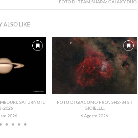
FOTO DI TEAM SHARA: GALAXY DUO
 ALSO LIKE
MEDURI: SATURNO IL
FOTO DI GIACOMO PRO’: SH2-84 E I
8-2026
GIOIELLI...
osto 2026
6 Agosto 2026