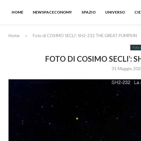
HOME
NEWSPACECONOMY
SPAZIO
UNIVERSO
CI
Home
»
Foto di COSIMO SECLI’: SH2-232 THE GREAT PUMPKIN
Foto 
FOTO DI COSIMO SECLI’: 
31 Maggio 202