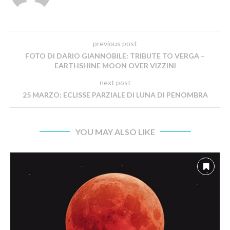
previous post
FOTO DI DARIO GIANNOBILE: TRIBUTE TO VERGA –
EARTHSHINE MOON OVER VIZZINI
next post
25 MARZO: ECLISSE PARZIALE DI LUNA DI PENOMBRA
YOU MAY ALSO LIKE