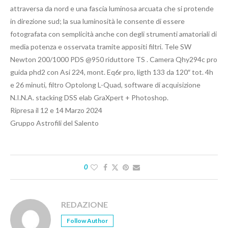
attraversa da nord e una fascia luminosa arcuata che si protende
in direzione sud; la sua luminosità le consente di essere
fotografata con semplicità anche con degli strumenti amatoriali di
media potenza e osservata tramite appositi filtri. Tele SW
Newton 200/1000 PDS @950 riduttore TS . Camera Qhy294c pro
guida phd2 con Asi 224, mont. Eq6r pro, ligth 133 da 120″ tot. 4h
e 26 minuti, filtro Optolong L-Quad, software di acquisizione
N.I.N.A. stacking DSS elab GraXpert + Photoshop.
Ripresa il 12 e 14 Marzo 2024
Gruppo Astrofili del Salento
0
REDAZIONE
Follow Author