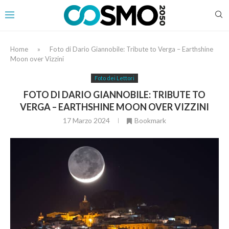
Home
»
Foto di Dario Giannobile: Tribute to Verga – Earthshine
Moon over Vizzini
Foto dei Lettori
FOTO DI DARIO GIANNOBILE: TRIBUTE TO
VERGA – EARTHSHINE MOON OVER VIZZINI
17 Marzo 2024
Bookmark