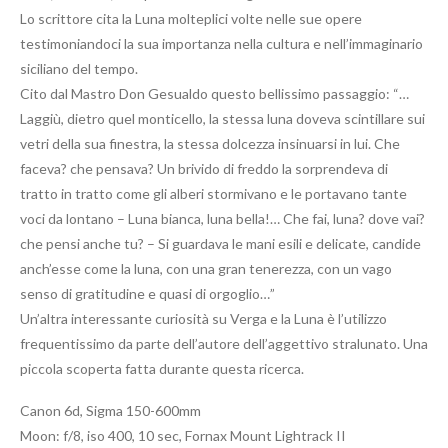
Lo scrittore cita la Luna molteplici volte nelle sue opere
testimoniandoci la sua importanza nella cultura e nell’immaginario
siciliano del tempo.
Cito dal Mastro Don Gesualdo questo bellissimo passaggio: “…
Laggiù, dietro quel monticello, la stessa luna doveva scintillare sui
vetri della sua finestra, la stessa dolcezza insinuarsi in lui. Che
faceva? che pensava? Un brivido di freddo la sorprendeva di
tratto in tratto come gli alberi stormivano e le portavano tante
voci da lontano – Luna bianca, luna bella!… Che fai, luna? dove vai?
che pensi anche tu? – Si guardava le mani esili e delicate, candide
anch’esse come la luna, con una gran tenerezza, con un vago
senso di gratitudine e quasi di orgoglio…”
Un’altra interessante curiosità su Verga e la Luna è l’utilizzo
frequentissimo da parte dell’autore dell’aggettivo stralunato. Una
piccola scoperta fatta durante questa ricerca.
Canon 6d, Sigma 150-600mm
Moon: f/8, iso 400, 10 sec, Fornax Mount Lightrack II