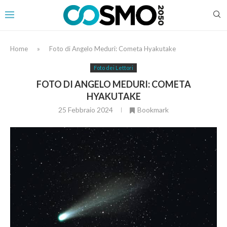
Home
»
Foto di Angelo Meduri: Cometa Hyakutake
Foto dei Lettori
FOTO DI ANGELO MEDURI: COMETA
HYAKUTAKE
25 Febbraio 2024
Bookmark