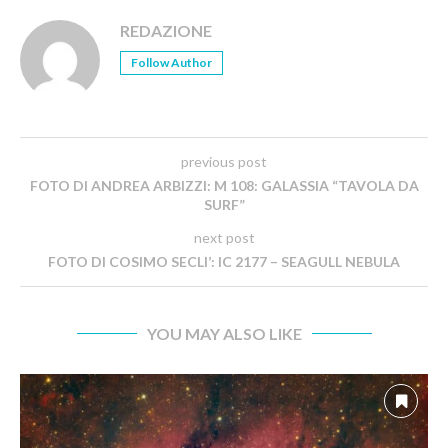
REDAZIONE
Follow Author
previous post
FOTO DI ANDREA ARBIZZI: M 108: GALASSIA “TAVOLA DA
SURF”
next post
FOTO DI COSIMO SECLI’: IC 2177 – SEAGULL NEBULA
YOU MAY ALSO LIKE