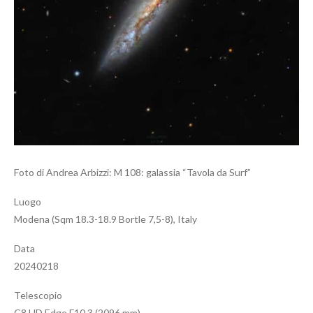
Foto di Andrea Arbizzi: M 108: galassia “Tavola da Surf”
Luogo
Modena (Sqm 18.3-18.9 Bortle 7,5-8), Italy
Data
20240218
Telescopio
C8 HD Edge F10,3 (2096 mm)