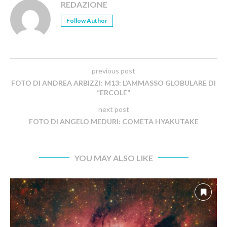
REDAZIONE
Follow Author
previous post
FOTO DI ANDREA ARBIZZI: M13: L’AMMASSO GLOBULARE DI
“ERCOLE”
next post
FOTO DI ANGELO MEDURI: COMETA HYAKUTAKE
YOU MAY ALSO LIKE