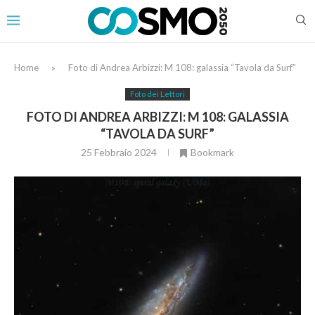
Home
»
Foto di Andrea Arbizzi: M 108: galassia “Tavola da Surf”
Foto dei Lettori
FOTO DI ANDREA ARBIZZI: M 108: GALASSIA
“TAVOLA DA SURF”
25 Febbraio 2024
Bookmark