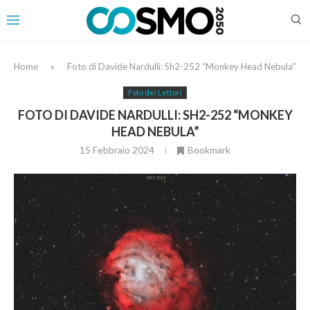
Home
»
Foto di Davide Nardulli: Sh2-252 “Monkey Head Nebula”
Foto dei Lettori
FOTO DI DAVIDE NARDULLI: SH2-252 “MONKEY
HEAD NEBULA”
15 Febbraio 2024
Bookmark