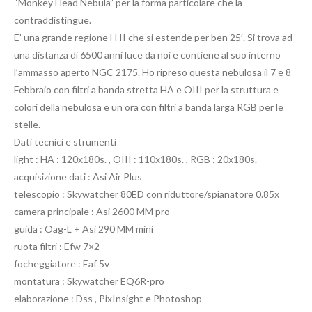
“Monkey Head Nebula” per la forma particolare che la
contraddistingue.
E’ una grande regione H II che si estende per ben 25′. Si trova ad
una distanza di 6500 anni luce da noi e contiene al suo interno
l’ammasso aperto NGC 2175. Ho ripreso questa nebulosa il 7 e 8
Febbraio con filtri a banda stretta HA e OIII per la struttura e
colori della nebulosa e un ora con filtri a banda larga RGB per le
stelle.
Dati tecnici e strumenti
light : HA : 120x180s. , OIII : 110x180s. , RGB : 20x180s.
acquisizione dati : Asi Air Plus
telescopio : Skywatcher 80ED con riduttore/spianatore 0.85x
camera principale : Asi 2600 MM pro
guida : Oag-L + Asi 290 MM mini
ruota filtri : Efw 7×2
focheggiatore : Eaf 5v
montatura : Skywatcher EQ6R-pro
elaborazione : Dss , PixInsight e Photoshop