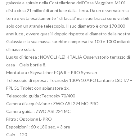
galassia a spirale nella Costellazione dell’Orsa Maggiore. M101
dista circa 21 milioni di anni luce dalla Terra. Da un osservatore a
terra è vista esattamente ” di faccia” ma i suoi bracci sono visibili
solo con un grande telescopio. Il suo diametro è circa 170.000
anni luce , ovvero quasi il doppio rispetto al diametro della nostra
Galassia e la sua massa sarebbe compresa fra 100 e 1000 miliardi
di masse solari.
Luogo di ripresa : NOVOLI (LE) -ITALIA Osservatorio terrazzo di
casa – Cielo bortle 8.
Montatura : Skywatcher EQ6 R – PRO Synscan
Telescopio di ripresa : Tecnosky 130/910 APO Lantanio LSD f/7 –
FPL 51 Triplet con spianatore 1x.
Telescopio guida :Tecnosky 70/400
Camera di acquisizione : ZWO ASI 294 MC-PRO
Camera guida : ZWO ASI 224 MC
Filtro : Optolong L-PRO
Esposizioni : 60 x 180 sec. = 3 ore
Gain – 120