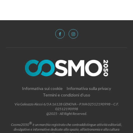
Informativa sui cookie
Informativa sulla privacy
Termini e condizioni d’uso
Via Galeazzo Alessi 6/3 A 16128 GENOVA – P.IVA 02512190998 – C.F.
02512190998
@2025 - All Right Reserved.
®
Cosmo2050
è un marchio registrato che contraddistingue attività editoriali,
divulgative e informative dedicate allo spazio, all’astronomia e alla cultura