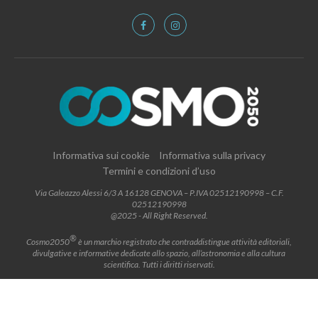
Informativa sui cookie
Informativa sulla privacy
Termini e condizioni d’uso
Via Galeazzo Alessi 6/3 A 16128 GENOVA – P.IVA 02512190998 – C.F.
02512190998
@2025 - All Right Reserved.
®
Cosmo2050
è un marchio registrato che contraddistingue attività editoriali,
divulgative e informative dedicate allo spazio, all’astronomia e alla cultura
scientifica. Tutti i diritti riservati.
BACK TO TOP