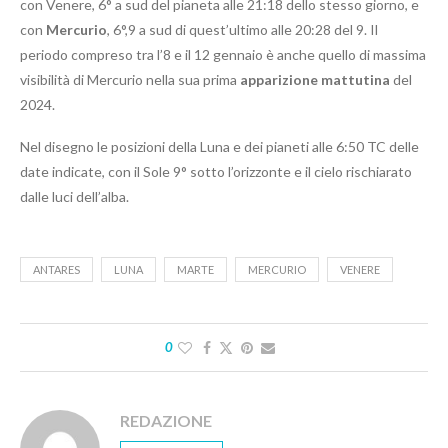
con Venere, 6° a sud del pianeta alle 21:18 dello stesso giorno, e
con
Mercurio
, 6°,9 a sud di quest’ultimo alle 20:28 del 9. Il
periodo compreso tra l’8 e il 12 gennaio è anche quello di massima
visibilità di Mercurio nella sua prima
apparizione mattutina
del
2024.
Nel disegno le posizioni della Luna e dei pianeti alle 6:50 TC delle
date indicate, con il Sole 9° sotto l’orizzonte e il cielo rischiarato
dalle luci dell’alba.
ANTARES
LUNA
MARTE
MERCURIO
VENERE
0
REDAZIONE