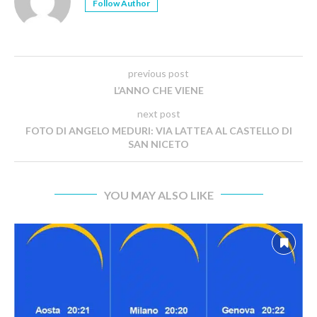
Follow Author
previous post
L’ANNO CHE VIENE
next post
FOTO DI ANGELO MEDURI: VIA LATTEA AL CASTELLO DI
SAN NICETO
YOU MAY ALSO LIKE