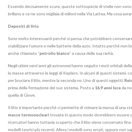
Essendo decisamente scure, queste sottospecie di stelle non sono st
brillano e ce ne sono migliaia di milioni nella Via Lattea. Ma cosa avra
Depositi di litio
Sono molto interessanti perché si pensa che potrebbero conservare i
stabilizzare l’umore e nelle batterie della auto. Intatto perché non 
anche chiamato “
petrolio bianco
” a causa della sua rarità.
Negli ultimi vent’anni gli astronomi hanno seguito i moti orbitali del
le masse attraverso le leggi di Keplero. In alcuni di questi sistemi, 
per bruciare il litio, mentre la seconda no. Uno di questi oggetti,
Rei
prima della formazione del suo sistema. Posto a
16.9 anni luce
da noi
quella di Giove.
Il litio è importante perché ci permette di stimare la massa di una ste
masse termonucleari
trovate in questo modo dovrebbero essere c
ricercatori hanno tuttavia scoperto che il litio viene conservato fino
modelli teorici più recenti. Allora i modelli sono errati, oppure no