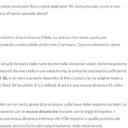
ate osservate fino a metà degli anni ‘90. Sono piccole, scure e non
nno di tanto speciale allora?
ntatto al loro interno il
litio
. Lo stesso che viene usato per
bruciando combustibile al litio non ci arrivano. Questo elemento viene
le binarie formate dalle nane brune nelle vicinanze solari, determinandone
composti da una stella e una nana bruna, la prima ha una massa sufficiente
d 1B,
è un vero e proprio deposito di litio cosmico, la cui origine risale a
, Reid 1B ha un’età di 1,1 miliardi di anni e una massa dinamica 41 volte
lla con un certo grado di precisione, sulla base delle reazioni nucleari. Le
oerenti con le
masse dinamiche
trovate con le leggi di Keplero. I
 a una massa dinamica inferiore del 10% rispetto a quella prevista dai
n sappiamo ancora tutto del comportamento delle nane brune.