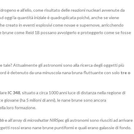
l’idrogeno e all’elio, come risultato delle reazioni nucleari avvenute da
Ad oggi la quantità iniziale è quadruplicata poiché, anche se viene
 anche creato in eventi esplosivi come novae e supernove, arricchendo
ane brune come Reid 1B possano avvolgerlo e proteggerlo come se fosse
re tale? Attualmente gli astronomi sono alla ricerca degli oggetti più
 record è detenuto da una minuscola nana bruna fluttuante con solo
tre o
llare
IC 348
, situato a circa 1000 anni luce di distanza nella regione di
 giovane (ha 5 milioni di anni), le nane brune sono ancora
ella loro formazione.
bb
e all’
array
di
microshutter
NIRSpec
gli astronomi sono riusciti ad arrivare
getti rossi erano nane brune puntiformi e quali erano galassie di fondo.