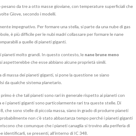
 pesano da tre a otto masse gioviane, con temperature superficiali che
volte Giove, secondo i modelli.
ente impegnativo. Per formare una stella, si parte da una nube di gas
bole, è più difficile per le nubi madri collassare per formare le nane
arabili a quelle di pianeti giganti.
di pianeti molto grandi. In questo contesto, le
nane brune meno
 si aspetterebbe che esse abbiano alcune proprietà simili.
 di massa dei pianeti giganti, si pone la questione se siano
si da qualche sistema planetario.
primo è che tali pianeti sono rari in generale rispetto ai pianeti con
a e i pianeti giganti sono particolarmente rari tra queste stelle. Di
8, che sono stelle di piccola massa, siano in grado di produrre pianeti
, probabilmente non c’è stato abbastanza tempo perché i pianeti giganti
eriscono che comunque che i pianeti canaglia si trovino alla periferia di
identificarli, se presenti, all’interno di IC 348.