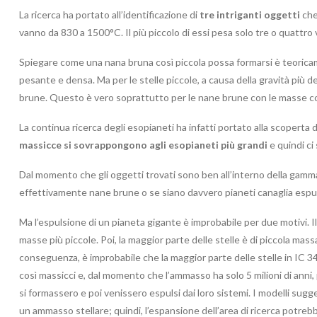
La ricerca ha portato all’identificazione di
tre intriganti oggetti
che
vanno da 830 a 1500°C. Il più piccolo di essi pesa solo tre o quattro 
Spiegare come una nana bruna così piccola possa formarsi è teoricam
pesante e densa. Ma per le stelle piccole, a causa della gravità più de
brune. Questo è vero soprattutto per le nane brune con le masse comp
La continua ricerca degli esopianeti ha infatti portato alla scoperta 
massicce si sovrappongono agli esopianeti più grandi
e quindi ci
Dal momento che gli oggetti trovati sono ben all’interno della gamma
effettivamente nane brune o se siano davvero pianeti canaglia espul
Ma l’espulsione di un pianeta gigante è improbabile per due motivi. Il 
masse più piccole. Poi, la maggior parte delle stelle è di piccola mass
conseguenza, è improbabile che la maggior parte delle stelle in IC 34
così massicci e, dal momento che l’ammasso ha solo 5 milioni di anni
si formassero e poi venissero espulsi dai loro sistemi. I modelli sugg
un ammasso stellare; quindi, l’espansione dell’area di ricerca potrebbe 