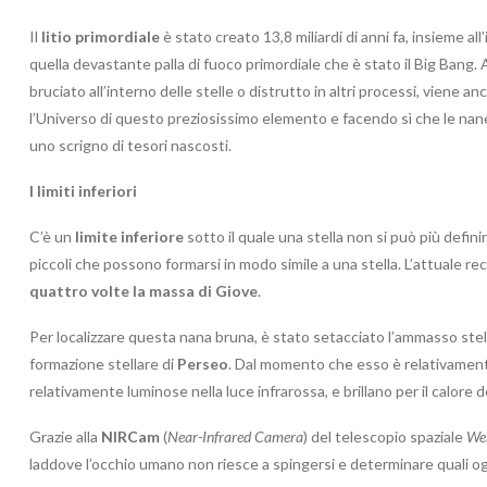
Il
litio primordiale
è stato creato 13,8 miliardi di anni fa, insieme al
quella devastante palla di fuoco primordiale che è stato il Big Bang. 
bruciato all’interno delle stelle o distrutto in altri processi, viene
l’Universo di questo preziosissimo elemento e facendo sì che le n
uno scrigno di tesori nascosti.
I limiti inferiori
C’è un
limite inferiore
sotto il quale una stella non si può più defini
piccoli che possono formarsi in modo simile a una stella. L’attuale
quattro volte la massa di Giove
.
Per localizzare questa nana bruna, è stato setacciato l’ammasso ste
formazione stellare di
Perseo
. Dal momento che esso è relativamente
relativamente luminose nella luce infrarossa, e brillano per il calore d
Grazie alla
NIRCam
(
Near-Infrared Camera
) del telescopio spaziale
We
laddove l’occhio umano non riesce a spingersi e determinare quali og