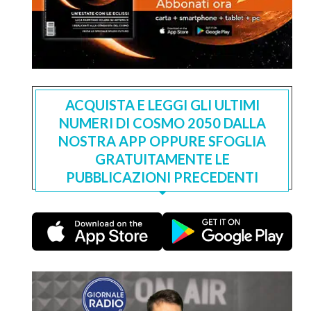
ACQUISTA E LEGGI GLI ULTIMI
NUMERI DI COSMO 2050 DALLA
NOSTRA APP OPPURE SFOGLIA
GRATUITAMENTE LE
PUBBLICAZIONI PRECEDENTI