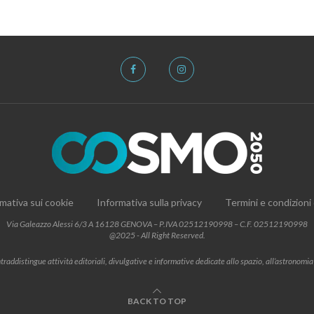
mativa sui cookie
Informativa sulla privacy
Termini e condizioni
Via Galeazzo Alessi 6/3 A 16128 GENOVA – P.IVA 02512190998 – C.F. 02512190998
@2025 - All Right Reserved.
addistingue attività editoriali, divulgative e informative dedicate allo spazio, all’astronomia e al
BACK TO TOP