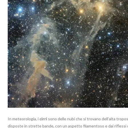
In meteorologia, i
cirri
sono delle nubi che si trovano dell’alta tropo
disposte in strette bande, con un aspetto filamentoso e dai riflessi d