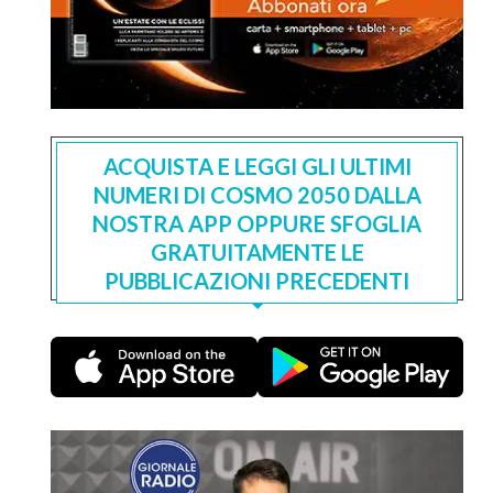
ACQUISTA E LEGGI GLI ULTIMI
NUMERI DI COSMO 2050 DALLA
NOSTRA APP OPPURE SFOGLIA
GRATUITAMENTE LE
PUBBLICAZIONI PRECEDENTI