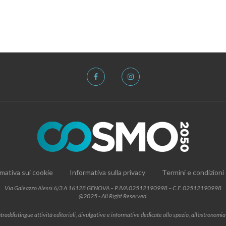
mativa sui cookie
Informativa sulla privacy
Termini e condizioni
Via Galeazzo Alessi 6/3 A 16128 GENOVA – P.IVA 02512190998 – C.F. 02512190998
@2025 - All Right Reserved.
addistingue attività editoriali, divulgative e informative dedicate allo spazio, all’astronomia e al