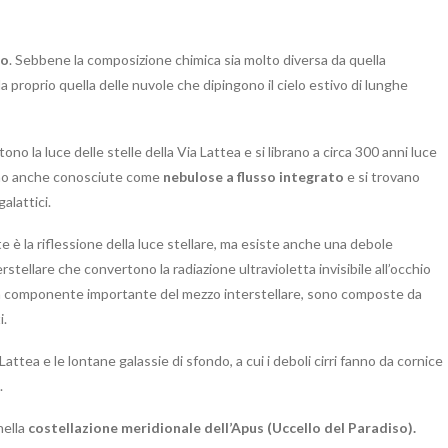
io
. Sebbene la composizione chimica sia molto diversa da quella
 proprio quella delle nuvole che dipingono il cielo estivo di lunghe
o la luce delle stelle della Via Lattea e si librano a circa 300 anni luce
sono anche conosciute come
nebulose a flusso integrato
e si trovano
alattici.
 è la riflessione della luce stellare, ma esiste anche una debole
erstellare che convertono la radiazione ultravioletta invisibile all’occhio
una componente importante del mezzo interstellare, sono composte da
i.
Lattea e le lontane galassie di sfondo, a cui i deboli cirri fanno da cornice
.
nella
costellazione meridionale dell’Apus
(Uccello del Paradiso).