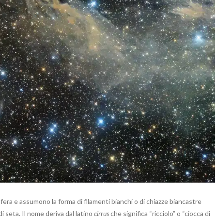
sfera e assumono la forma di filamenti bianchi o di chiazze biancastre
i seta. Il nome deriva dal latino
cirrus
che significa “ricciolo” o “ciocca di