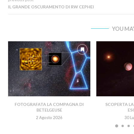
IL GRANDE OSCURAMENTO DI RW CEPHEI
YOU MAY
FOTOGRAFATA LA COMPAGNA DI
SCOPERTA LA 
BETELGEUSE
ES
2 Agosto 2026
30 Lu