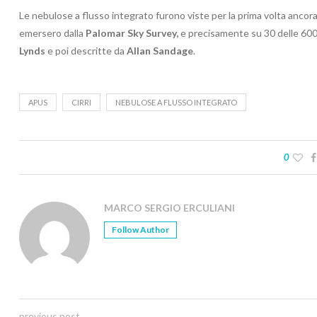
Le nebulose a flusso integrato furono viste per la prima volta ancora a
emersero dalla
Palomar Sky Survey,
e precisamente su 30 delle 600 
Lynds
e poi descritte da
Allan Sandage
.
APUS
CIRRI
NEBULOSE A FLUSSO INTEGRATO
0
MARCO SERGIO ERCULIANI
Follow Author
previous post