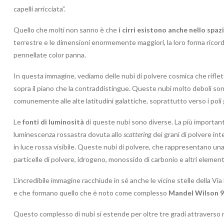
capelli arricciata”.
Quello che molti non sanno è che
i cirri esistono anche nello spaz
terrestre e le dimensioni enormemente maggiori, la loro forma ricorda
pennellate color panna.
In questa immagine, vediamo delle nubi di polvere cosmica che rifletton
sopra il piano che la contraddistingue. Queste nubi molto deboli 
comunemente alle alte latitudini galattiche, soprattutto verso i poli g
Le
fonti di luminosità
di queste nubi sono diverse. La più importante
luminescenza rossastra dovuta allo
scattering
dei grani di polvere int
in luce rossa visibile. Queste nubi di polvere, che rappresentano 
particelle di polvere, idrogeno, monossido di carbonio e altri element
L’incredibile immagine racchiude in sé anche le vicine stelle della Via 
e che formano quello che è noto come complesso
Mandel Wilson 9
Questo complesso di nubi si estende per oltre tre gradi attraverso 