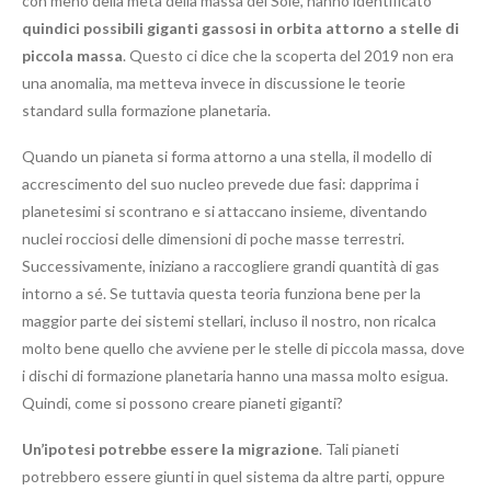
con meno della metà della massa del Sole, hanno identificato
quindici possibili giganti gassosi in orbita attorno a stelle di
piccola massa
. Questo ci dice che la scoperta del 2019 non era
una anomalia, ma metteva invece in discussione le teorie
standard sulla formazione planetaria.
Quando un pianeta si forma attorno a una stella, il modello di
accrescimento del suo nucleo prevede due fasi: dapprima i
planetesimi si scontrano e si attaccano insieme, diventando
nuclei rocciosi delle dimensioni di poche masse terrestri.
Successivamente, iniziano a raccogliere grandi quantità di gas
intorno a sé. Se tuttavia questa teoria funziona bene per la
maggior parte dei sistemi stellari, incluso il nostro, non ricalca
molto bene quello che avviene per le stelle di piccola massa, dove
i dischi di formazione planetaria hanno una massa molto esigua.
Quindi, come si possono creare pianeti giganti?
Un’ipotesi potrebbe essere la migrazione
. Tali pianeti
potrebbero essere giunti in quel sistema da altre parti, oppure