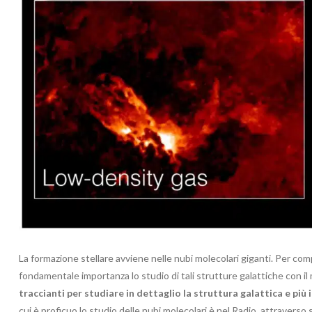
La formazione stellare avviene nelle nubi molecolari giganti. Per co
fondamentale importanza lo studio di tali strutture galattiche con i
traccianti per studiare in dettaglio la struttura galattica e più 
cui è proficuo lo studio delle nubi molecolari è nel Radio, attraverso