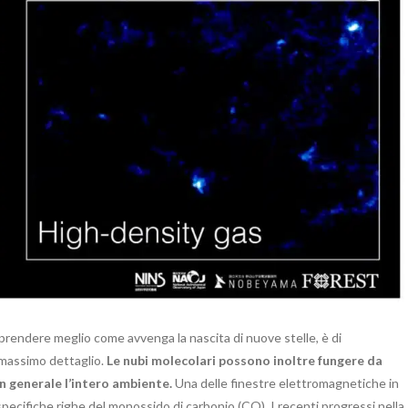
mprendere meglio come avvenga la nascita di nuove stelle, è di
l massimo dettaglio.
Le nubi molecolari possono inoltre fungere da
in generale l’intero ambiente.
Una delle finestre elettromagnetiche in
 specifiche righe del monossido di carbonio (CO). I recenti progressi nella