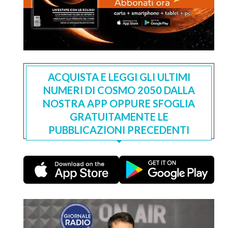
ACQUISTA E LEGGI GLI ULTIMI
NUMERI DI COSMO 2050 DALLA
NOSTRA APP OPPURE SFOGLIA
GRATUITAMENTE LE
PUBBLICAZIONI PRECEDENTI