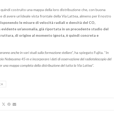
a quindi costruito una mappa della loro distribuzione che, con buona
di avere un’ideale vista frontale della Via Lattea, almeno per il nostro
 disponendo le misure di velocità radiali e densità del CO,
n evidente un’anomalia, già riportata in un precedente studio del
struttura, di origine al momento ignota, è quindi concreta e
teranno anche in vari studi sulla formazione stellare
“, ha spiegato Fujita. “
In
opio Nobeyama 45-m e incorporare i dati di osservazione del radiotelescopio del
per una mappa completa della distribuzione del tutta la Via Lattea
“.
CA