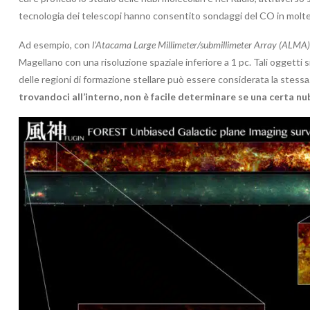
tecnologia dei telescopi hanno consentito sondaggi del CO in molte 
Ad esempio, con
l’Atacama Large Millimeter/submillimeter Array (ALMA)
Magellano con una risoluzione spaziale inferiore a 1 pc. Tali oggetti si
delle regioni di formazione stellare può essere considerata la stessa
trovandoci all’interno, non è facile determinare se una certa nu