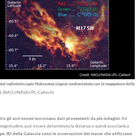
 dal radiotelescopio Nobeyama (sopra) confrontatata con la mappatura delle
).
(NAOJ/NASA/JPL-Caltech)
olito gli astronomi incrociano dati provenienti da più indagini.
Ad
magnitudine, può essere determinata la distanza e quindi associarla a
mappe 3D della Galassia sono le osservazioni dei maser che utilizzano