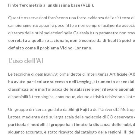
l’interferometria a lunghissima base (VLBI).
Queste osservazioni forniscono una forte evidenza dell’esistenza di br
campionamento apparirà poco fitto e non sempre facilmente associab
distanza delle nubi molecolari nella Galassia è un parametro non tra
correlata a quella rotazionale, non è esente da difficoltà poich
definito come il problema Vicino-Lontano.
L’uso dell’AI
Le tecniche di
deep learning
, ormai dette di Intelligenza Artificiale (AI
ha avuto particolare successo nell’
imaging
, strumento essenziale
classificazione morfologica delle galassie e per rilevare anomali
disponibilità tecnologica, comunque, alcune attività richiedono l’int
Un gruppo di ricerca, guidato da
Shinji Fujita
dell’Università Metropo
Lattea, mediante dati su larga scala delle molecole di CO osservate
particolari modelli, il gruppo ha stimato la distanza delle nubi
alquanto accurato, è stato ricavato dal catalogo delle regioni HII d