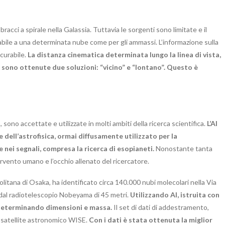
acci a spirale nella Galassia. Tuttavia le sorgenti sono limitate e il
ile a una determinata nube come per gli ammassi. L’informazione sulla
scurabile.
La distanza cinematica determinata lungo la linea di vista,
é sono ottenute due soluzioni: “vicino” e “lontano”. Questo è
), sono accettate e utilizzate in molti ambiti della ricerca scientifica.
L’AI
 dell’astrofisica, ormai diffusamente utilizzato per la
e nei segnali, compresa la ricerca di esopianeti.
Nonostante tanta
ervento umano e l’occhio allenato del ricercatore.
litana di Osaka, ha identificato circa 140.000 nubi molecolari nella Via
 dal radiotelescopio Nobeyama di 45 metri.
Utilizzando AI, istruita con
, determinando dimensioni e massa.
Il set di dati di addestramento,
el satellite astronomico WISE.
Con i dati è stata ottenuta la miglior