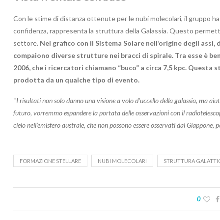
Con le stime di distanza ottenute per le nubi molecolari, il gruppo h
confidenza, rappresenta la struttura della Galassia. Questo permette 
settore.
Nel grafico con il Sistema Solare nell’origine degli assi,
compaiono diverse strutture nei bracci di spirale. Tra esse è be
2006, che i ricercatori chiamano “buco” a circa 7,5 kpc. Questa 
prodotta da un qualche tipo di evento.
“
I risultati non solo danno una visione a volo d’uccello della galassia, ma aiu
futuro, vorremmo espandere la portata delle osservazioni con il radiotelesc
cielo nell’emisfero australe, che non possono essere osservati dal Giappone, 
FORMAZIONE STELLARE
NUBI MOLECOLARI
STRUTTURA GALATTI
0