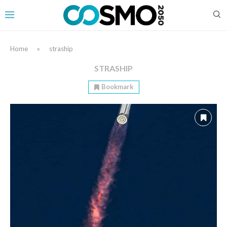
Home
»
straship
STRASHIP
Bookmark