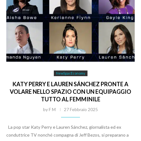
NewSpacEconomy
KATY PERRY E LAUREN SÁNCHEZ PRONTE A
VOLARE NELLO SPAZIO CON UN EQUIPAGGIO
TUTTO AL FEMMINILE
by
F M
27 Febbraio 2025
La pop star Katy Perry e Lauren Sánchez, giornalista ed ex
conduttrice TV nonché compagna di Jeff Bezos, si preparano a