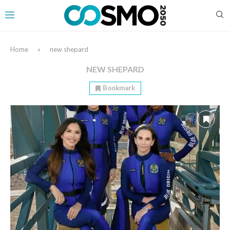
Home
»
new shepard
NEW SHEPARD
Bookmark