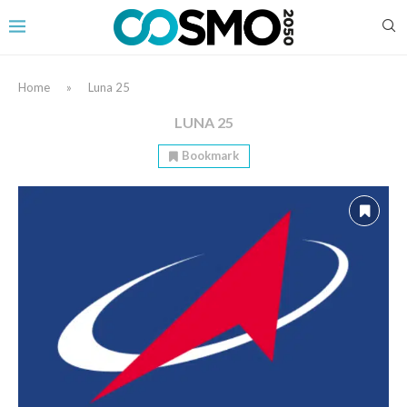
Home
»
Luna 25
LUNA 25
Bookmark