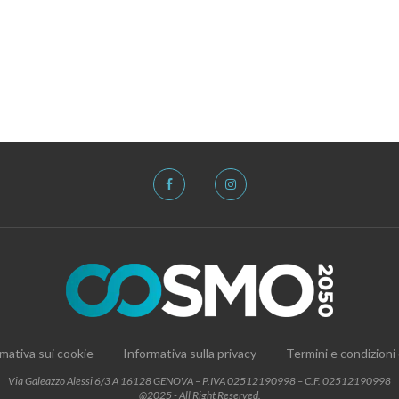
mativa sui cookie
Informativa sulla privacy
Termini e condizioni
Via Galeazzo Alessi 6/3 A 16128 GENOVA – P.IVA 02512190998 – C.F. 02512190998
@2025 - All Right Reserved.