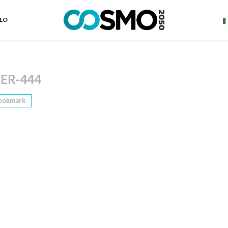
ELO
ER-444
ookmark