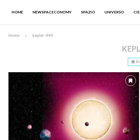
HOME
NEWSPACECONOMY
SPAZIO
UNIVERSO
CI
Home
»
kepler-444
KEPL
B