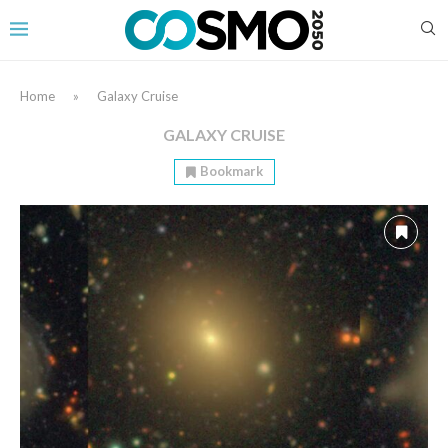
Home
»
Galaxy Cruise
GALAXY CRUISE
Bookmark