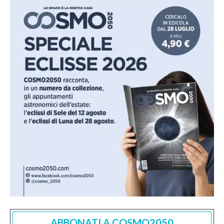
ABBONATI A COSMO2050