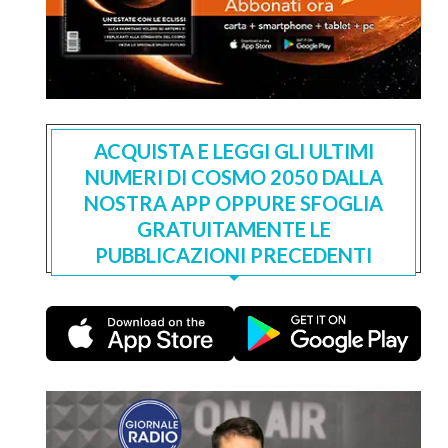
ACQUISTA E LEGGI GLI ULTIMI
NUMERI DI COSMO 2050 DALLA
NOSTRA APP OPPURE SFOGLIA
GRATUITAMENTE LE
PUBBLICAZIONI PRECEDENTI