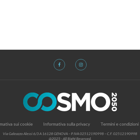
mativa sui cookie
Informativa sulla privacy
Termini e condizioni
Via Galeazzo Alessi 6/3 A 16128 GENOVA – P.IVA 02512190998 – C.F. 02512190998
@2025 - All Right Reserved.