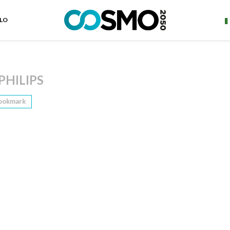
ELO
PHILIPS
ookmark