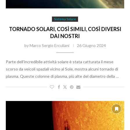
Sistema Solare
TORNADO SOLARI, COSÌ SIMILI, COSÌ DIVERSI
DAI NOSTRI
by
Marco Sergio Erculiani
26 Giugno 2024
Parte dell’incredibile attività solare è stata catturata il mese
scorso da veicoli spaziali vicino al Sole, mostra alcuni tornado di
plasma. Queste colonne di plasma, più alte del diametro della …