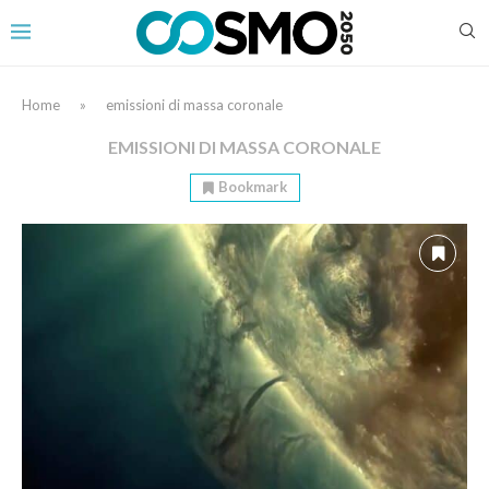
Home
»
emissioni di massa coronale
EMISSIONI DI MASSA CORONALE
Bookmark