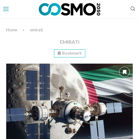
Home
»
emirati
EMIRATI
Bookmark