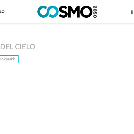
ELO
DEL CIELO
ookmark