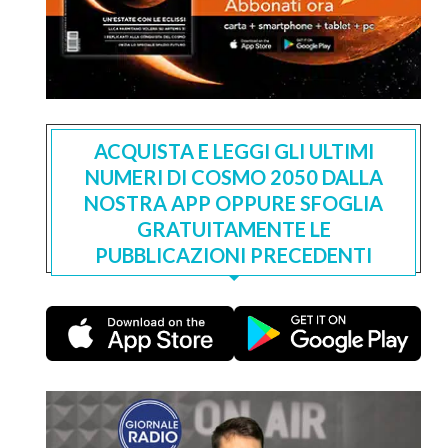
ACQUISTA E LEGGI GLI ULTIMI
NUMERI DI COSMO 2050 DALLA
NOSTRA APP OPPURE SFOGLIA
GRATUITAMENTE LE
PUBBLICAZIONI PRECEDENTI