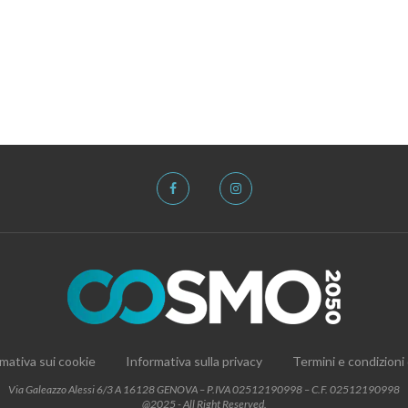
mativa sui cookie
Informativa sulla privacy
Termini e condizioni
Via Galeazzo Alessi 6/3 A 16128 GENOVA – P.IVA 02512190998 – C.F. 02512190998
@2025 - All Right Reserved.