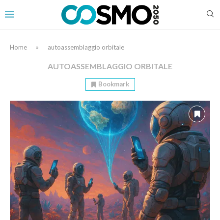
Home
»
autoassemblaggio orbitale
AUTOASSEMBLAGGIO ORBITALE
Bookmark