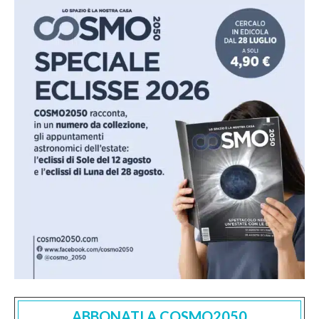
ABBONATI A COSMO2050