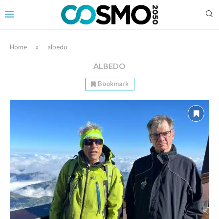
Home
»
albedo
ALBEDO
Bookmark