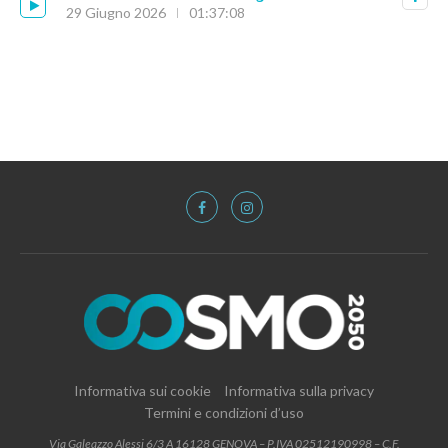
29 Giugno 2026
01:37:08
Informativa sui cookie
Informativa sulla privacy
Termini e condizioni d’uso
Via Galeazzo Alessi 6/3 A 16128 GENOVA – P.IVA 02512190998 – C.F.