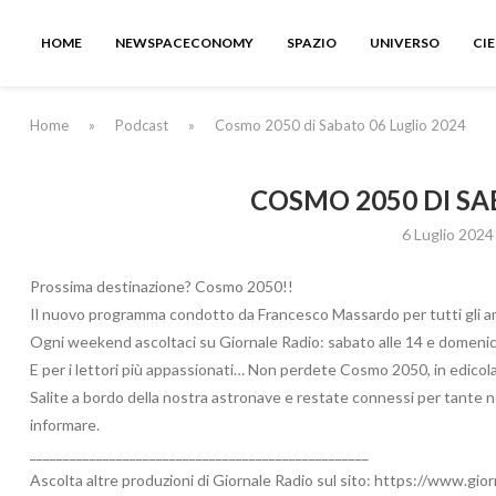
HOME
NEWSPACECONOMY
SPAZIO
UNIVERSO
CI
Home
»
Podcast
»
Cosmo 2050 di Sabato 06 Luglio 2024
COSMO 2050 DI SA
6 Luglio 2024
Prossima destinazione? Cosmo 2050!!
Il nuovo programma condotto da Francesco Massardo per tutti gli aman
Ogni weekend ascoltaci su Giornale Radio: sabato alle 14 e domenica
E per i lettori più appassionati… Non perdete Cosmo 2050, in edicol
Salite a bordo della nostra astronave e restate connessi per tante n
informare.
___________________________________________________
Ascolta altre produzioni di Giornale Radio sul sito: https://www.gio