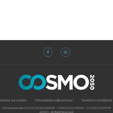
mativa sui cookie
Informativa sulla privacy
Termini e condizioni
Via Galeazzo Alessi 6/3 A 16128 GENOVA – P.IVA 02512190998 – C.F. 02512190998
@2025 - All Right Reserved.