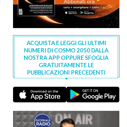
ACQUISTA E LEGGI GLI ULTIMI
NUMERI DI COSMO 2050 DALLA
NOSTRA APP OPPURE SFOGLIA
GRATUITAMENTE LE
PUBBLICAZIONI PRECEDENTI