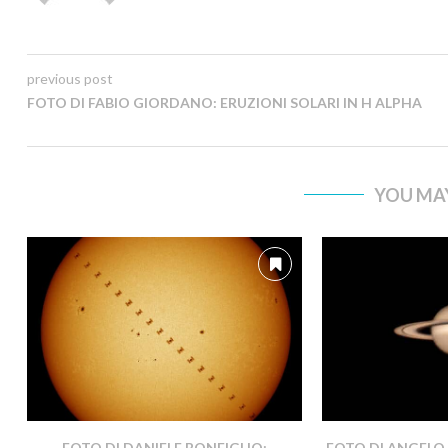
previous post
FOTO DI FABIO GIORDANO: ERUZIONI SOLARI IN H ALPHA
YOU MAY
FOTO DI DANIELE BONFIGLIO:
FOTO DI ANGELO 