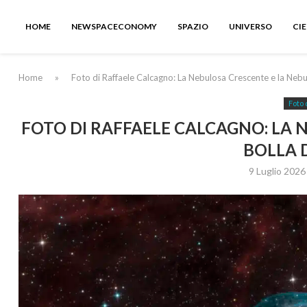
HOME
NEWSPACECONOMY
SPAZIO
UNIVERSO
CI
Home
»
Foto di Raffaele Calcagno: La Nebulosa Crescente e la Nebu
Foto 
FOTO DI RAFFAELE CALCAGNO: LA 
BOLLA 
9 Luglio 2026