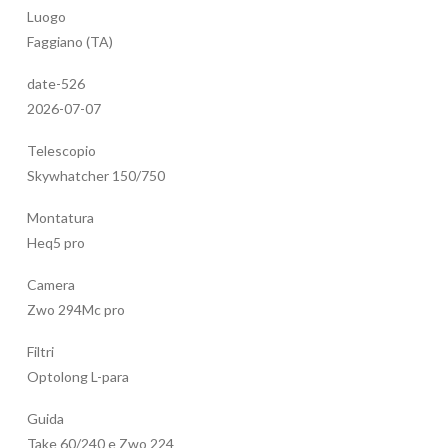
Luogo
Faggiano (TA)
date-526
2026-07-07
Telescopio
Skywhatcher 150/750
Montatura
Heq5 pro
Camera
Zwo 294Mc pro
Filtri
Optolong L-para
Guida
Take 60/240 e Zwo 224