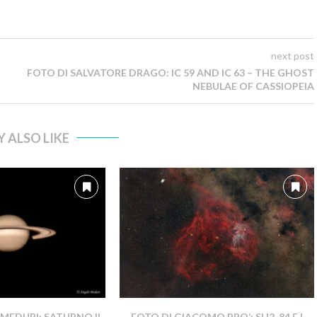
next post
FOTO DI SALVATORE DRAGO: IC 59 AND IC 63 – THE GHOST
NEBULAE OF CASSIOPEIA
 ALSO LIKE
MEDURI: SATURNO IL
FOTO DI GIACOMO PRO’: SH2-84 E I