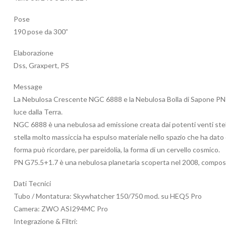
Pose
190 pose da 300”
Elaborazione
Dss, Graxpert, PS
Message
La Nebulosa Crescente NGC 6888 e la Nebulosa Bolla di Sapone PN G7
luce dalla Terra.
NGC 6888 è una nebulosa ad emissione creata dai potenti venti stell
stella molto massiccia ha espulso materiale nello spazio che ha dato o
forma può ricordare, per pareidolia, la forma di un cervello cosmico.
PN G75.5+1.7 è una nebulosa planetaria scoperta nel 2008, compost
Dati Tecnici
Tubo / Montatura: Skywhatcher 150/750 mod. su HEQ5 Pro
Camera: ZWO ASI294MC Pro
Integrazione & Filtri: