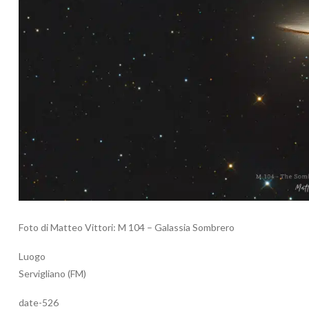
Foto di Matteo Vittori: M 104 – Galassia Sombrero
Luogo
Servigliano (FM)
date-526