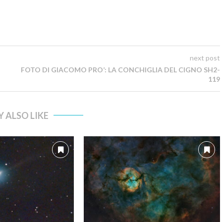
next post
FOTO DI GIACOMO PRO’: LA CONCHIGLIA DEL CIGNO SH2-
119
 ALSO LIKE