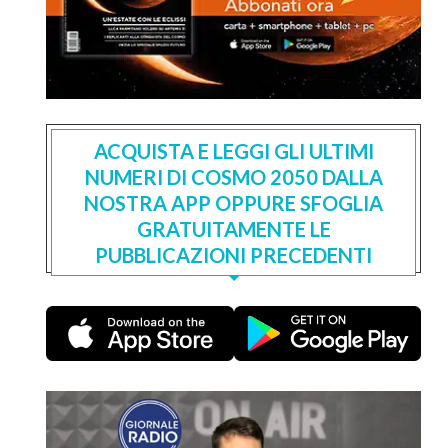
ACQUISTA E LEGGI GLI ULTIMI
NUMERI DI COSMO 2050 DALLA
NOSTRA APP OPPURE SFOGLIA
GRATUITAMENTE LE
PUBBLICAZIONI PRECEDENTI