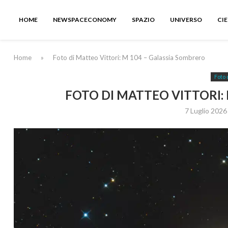
HOME
NEWSPACECONOMY
SPAZIO
UNIVERSO
CI
Home
»
Foto di Matteo Vittori: M 104 – Galassia Sombrero
Foto 
FOTO DI MATTEO VITTORI:
7 Luglio 2026