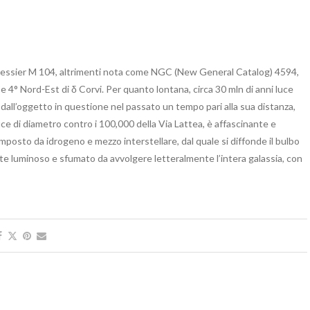
o Messier M 104, altrimenti nota come NGC (New General Catalog) 4594,
a e 4° Nord-Est di δ Corvi. Per quanto lontana, circa 30 mln di anni luce
a dall’oggetto in questione nel passato un tempo pari alla sua distanza,
uce di diametro contro i 100,000 della Via Lattea, è affascinante e
mposto da idrogeno e mezzo interstellare, dal quale si diffonde il bulbo
te luminoso e sfumato da avvolgere letteralmente l’intera galassia, con