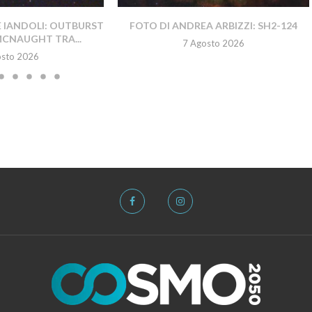
E IANDOLI: OUTBURST
FOTO DI ANDREA ARBIZZI: SH2-124
MCNAUGHT TRA...
7 Agosto 2026
osto 2026