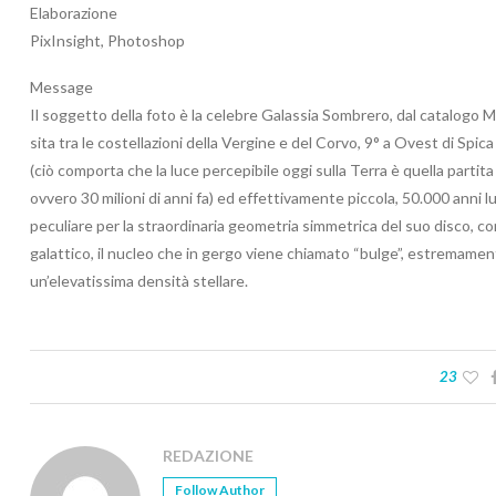
Elaborazione
PixInsight, Photoshop
Message
Il soggetto della foto è la celebre Galassia Sombrero, dal catalog
sita tra le costellazioni della Vergine e del Corvo, 9° a Ovest di Spic
(ciò comporta che la luce percepibile oggi sulla Terra è quella partit
ovvero 30 milioni di anni fa) ed effettivamente piccola, 50.000 anni l
peculiare per la straordinaria geometria simmetrica del suo disco, co
galattico, il nucleo che in gergo viene chiamato “bulge”, estremamen
un’elevatissima densità stellare­.
23
REDAZIONE
Follow Author