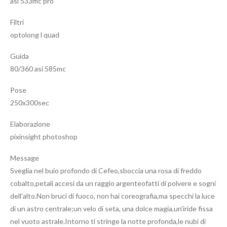
asi 533mc pro
Filtri
optolong l quad
Guida
80/360 asi 585mc
Pose
250x300sec
Elaborazione
pixinsight photoshop
Message
Sveglia nel buio profondo di Cefeo,sboccia una rosa di freddo
cobalto,petali accesi da un raggio argenteofatti di polvere e sogni
dell’alto.Non bruci di fuoco, non hai coreografia,ma specchi la luce
di un astro centrale;un velo di seta, una dolce magia,un’iride fissa
nel vuoto astrale.Intorno ti stringe la notte profonda,le nubi di