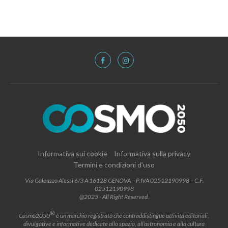
Informativa sui cookie
Informativa sulla privacy
Termini e condizioni d’uso
Via Galeazzo Alessi 6/3 A 16128 GENOVA – P.IVA 02512190998 – C.F.
02512190998
@2025 - All Right Reserved.
®
Cosmo2050
è un marchio registrato che contraddistingue attività editoriali,
divulgative e informative dedicate allo spazio, all’astronomia e alla cultura