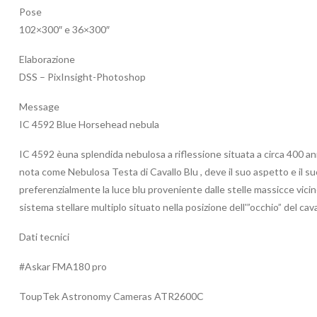
Pose
102×300″ e 36×300″
Elaborazione
DSS – PixInsight-Photoshop
Message
IC 4592 Blue Horsehead nebula
IC 4592 èuna splendida nebulosa a riflessione situata a circa 400 a
nota come Nebulosa Testa di Cavallo Blu , deve il suo aspetto e il su
preferenzialmente la luce blu proveniente dalle stelle massicce vicine. 
sistema stellare multiplo situato nella posizione dell'”occhio” del ca
Dati tecnici
#Askar FMA180 pro
ToupTek Astronomy Cameras ATR2600C