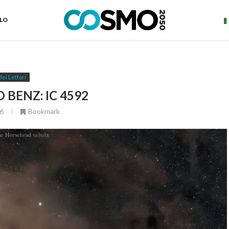
ELO
dei Lettori
 BENZ: IC 4592
6
Bookmark