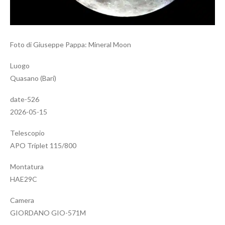
Foto di Giuseppe Pappa: Mineral Moon
Luogo
Quasano (Bari)
date-526
2026-05-15
Telescopio
APO Triplet 115/800
Montatura
HAE29C
Camera
GIORDANO GIO-571M