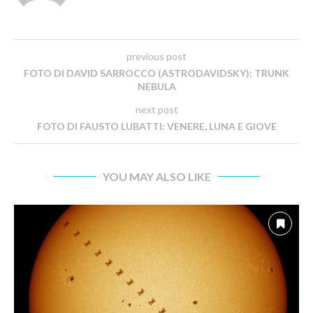
previous post
FOTO DI DAVID SARROCCO (ASTRODAVIDSKY): TRUNK
NEBULA
next post
FOTO DI FAUSTO LUBATTI: VENERE, LUNA E GIOVE
YOU MAY ALSO LIKE