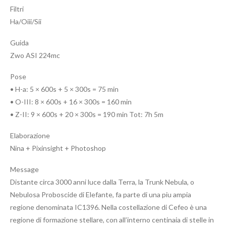
Filtri
Ha/Oiii/Sii
Guida
Zwo ASI 224mc
Pose
• H-a: 5 × 600s + 5 × 300s = 75 min
• O-III: 8 × 600s + 16 × 300s = 160 min
• Z-II: 9 × 600s + 20 × 300s = 190 min Tot: 7h 5m
Elaborazione
Nina + Pixinsight + Photoshop
Message
Distante circa 3000 anni luce dalla Terra, la Trunk Nebula, o
Nebulosa Proboscide di Elefante, fa parte di una piu ampia
regione denominata IC1396. Nella costellazione di Cefeo è una
regione di formazione stellare, con all’interno centinaia di stelle in